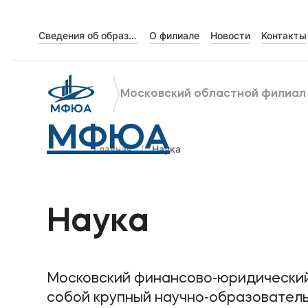
Сведения об образовательной организации
О филиале
Новости
Контакты
Об университете
Лицензии и документы
Московский областной филиал
Сведения об образовательной организации
МФЮА
Поступающим
Главная
Наука
Музейно-выставочный центр МФЮА
Наука
Наука
Абитуриентам
Московский финансово-юридически
Студентам
собой крупный научно-образователь