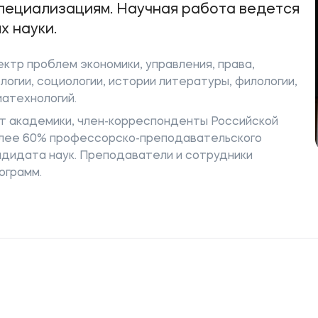
специализациям. Научная работа ведется
х науки.
ктр проблем экономики, управления, права,
ое
Мы в соцсетях
огии, социологии, истории литературы, филологии,
иатехнологий.
овательной организации
т академики, член-корреспонденты Российской
ие реквизиты
олее 60% профессорско-преподавательского
ндидата наук. Преподаватели и сотрудники
ограмм.