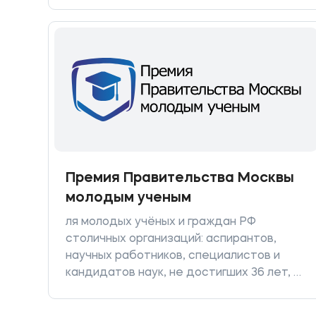
года. Фонд проводит конкурсы и по их
результатам предоставляет гранты
некоммерческим организациям на
реализацию социальных проектов.
Премия Правительства Москвы
молодым ученым
ля молодых учёных и граждан РФ
столичных организаций: аспирантов,
научных работников, специалистов и
кандидатов наук, не достигших 36 лет, а
также докторов наук до 40 лет
включительно. Заявку можно подать