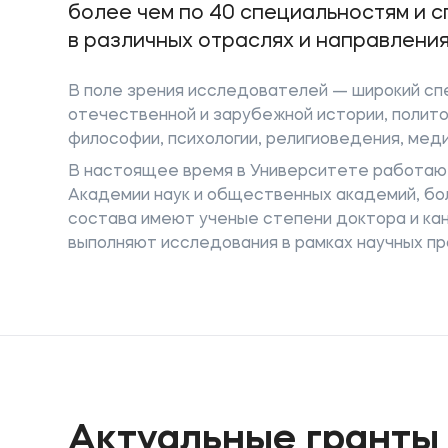
более чем по 40 специальностям и 
в различных отраслях и направления
В поле зрения исследователей — широкий спе
Приемная комиссия
Полезн
отечественной и зарубежной истории, политол
философии, психологии, религиоведения, мед
+7 (495) 221-10-01
Об образ
В настоящее время в Университете работаю
+7 (800) 200-80-66
Банковск
Академии наук и общественных академий, б
состава имеют ученые степени доктора и ка
выполняют исследования в рамках научных пр
Актуальные гранты