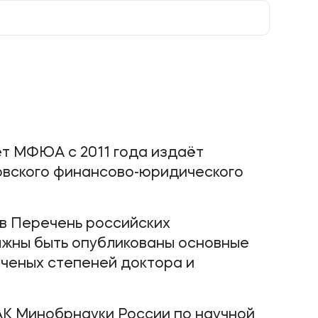
гуманитарных и общественных наук,
направленных на получение новых знаний
о законах развития природы, общества,
человека, что способствует
технологическому, экономическому,
социальному и культурному развитию
страны.
т МФЮА с 2011 года издаёт
овского финансово-юридического
 в Перечень российских
лжны быть опубликованы основные
ученых степеней доктора и
АК Минобрнауки России по научной