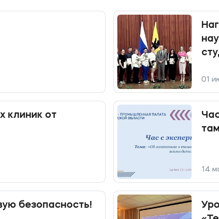
На
нау
сту
01 и
 клиник от
Час
та
14 м
вую безопасность!
Уро