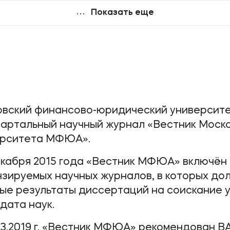
организации совместно с иностранными
Показать еще
или российскими ведущими учёными,
занимающими лидирующие позиции в
определённой области наук.
вский финансово-юридический университе
артальный научный журнал «Вестник Моск
ерситета МФЮА».
екабря 2015 года «Вестник МФЮА» включён
зируемых научных журналов, в которых до
ые результаты диссертаций на соискание 
дата наук.
03.2019 г. «Вестник МФЮА» рекомендован В