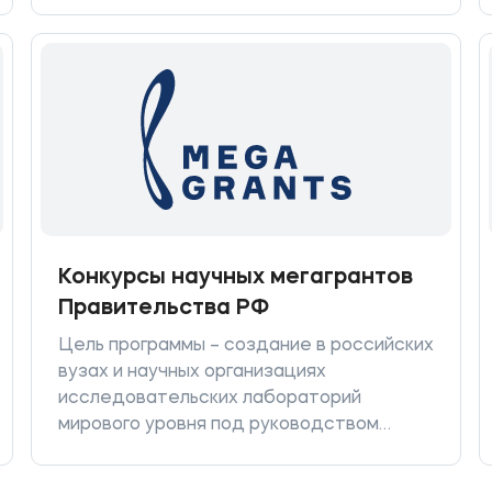
приоритетным направлениям развития
науки, технологий и техники РФ для
материальной поддержки молодых
российских ученых - кандидатов наук и
докторов наук в целях реализации Указа
Президента Российской Федерации от 9
февраля 2009 г. № 146 «О мерах по
усилению государственной поддержки
молодых российских ученых -
кандидатов и докторов наук» и членов
коллективов научных школ.
Конкурсы научных мегагрантов
Правительства РФ
Цель программы – создание в российских
вузах и научных организациях
исследовательских лабораторий
мирового уровня под руководством
ведущих ученых. Участниками программы
могут быть российские вузы и научные