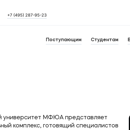
+7 (495) 287-95-23
Выпускникам
Карьера
О
Поступающим
Студентам
Аспирантура
Н
Институт дополнительного образования
Уровни образования
Б
Среднее профессиональное образование
К
Высшее образование в МФЮА
Аспирантура
й университет МФЮА представляет
ный комплекс, готовящий специалистов
Дополнительное образование