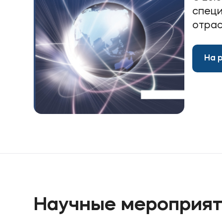
специ
отрас
На 
Научные мероприя