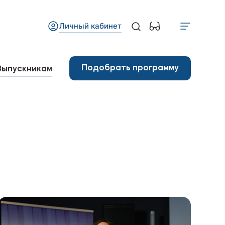
Личный кабинет
Медиа
бъявления
Подобрать программу
Выпускникам
овости ВУЗа
Контакты
анковские реквизиты
арьера