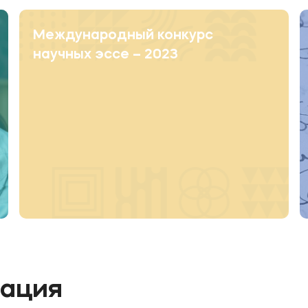
Международный конкурс
научных эссе – 2023
мация