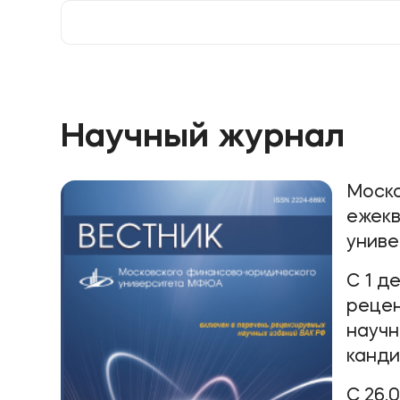
индивидуально или в составе группы до 3
человек.
Научный журнал
Моско
ежекв
унив
С 1 д
рецен
научн
канди
С 26.