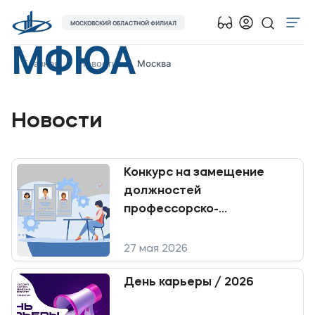
МОСКОВСКИЙ ОБЛАСТНОЙ ФИЛИАЛ
МФЮА
Об университете
Главная
Новости
Москва
Лицензии и документы
Сведения об образовательной организации
Новости
Поступающим
Музейно-выставочный центр МФЮА
Конкурс на замещение
Наука
должностей
профессорско-
Абитуриентам
преподавательского
состава
27 мая 2026
Студентам
День карьеры / 2026
Выпускникам