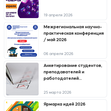
Карьера
Аспирантура
19 апреля 2026
Институт дополнительного образования
Межрегиональная научно-
практическая конференция
Уровни образования
/ май 2026
Среднее профессиональное образование
Высшее образование в МФЮА
06 апреля 2026
Аспирантура
Анкетирование студентов,
Дополнительное образование
преподавателей и
работодателей
Медиа
Московского областного
филиала МФЮА
Объявления
25 марта 2026
Новости ВУЗа
Ярмарка идей 2026