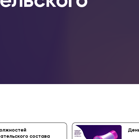
ельского
должностей
День
ательского состава