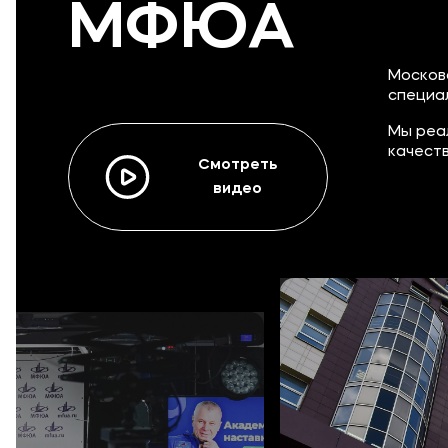
МФЮА
Москов
специа
Мы реа
качест
Смотреть
видео