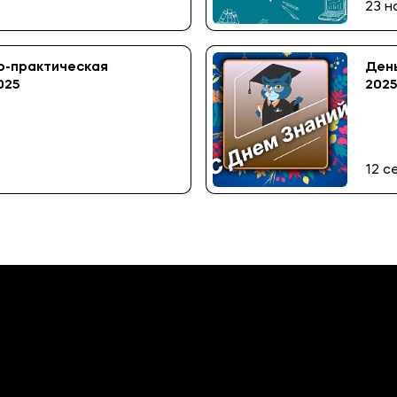
23 н
о-практическая
День
025
2025
12 с