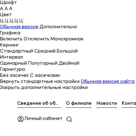
Шрифт
A
A
A
Цвет
Ц
Ц
Ц
Ц
Ц
Об университете
Обычная версия
Дополнительно
Графика
Лицензии и документы
Включить
Отключить
Монохромная
Кернинг
Сведения об образовательной организации
Стандартный
Средний
Большой
Интервал
Поступающим
Одинарный
Полуторный
Двойной
Гарнитура
Музейно-выставочный центр МФЮА
Без засечек
С засечками
Вернуть стандартные настройки
Обычная версия сайта
Наука
Закрыть дополнительные настройки
Абитуриентам
Сведения об образовательной организации
О филиале
Новости
Конт
Личный кабинет
Студентам