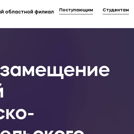
Поступающим
Студентам
й областной филиал
Мы в соцсетях
овательной организации
ие реквизиты
 замещение
й
ско-