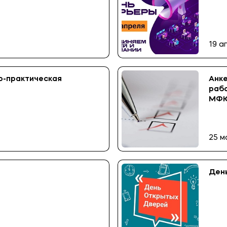
19 а
о-практическая
Анке
раб
МФ
25 м
День