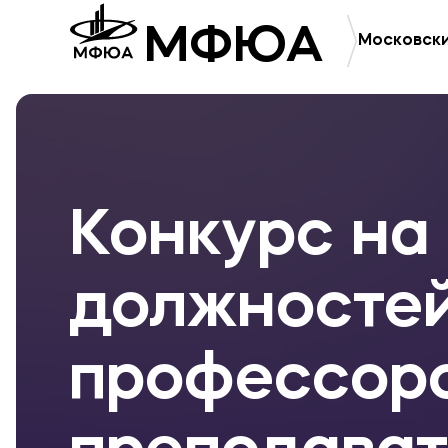
МФЮА
Московски
Приемная комиссия
Полезное
+7 (495) 221-10-01
Об образ
+7 (800) 200-80-66
Банковск
Конкурс на
должносте
профессор