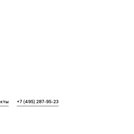
Выпускникам
М
Карьера
О
Аспирантура
Н
Институт дополнительного образования
К
Уровни образования
Б
Среднее профессиональное образование
К
Высшее образование в МФЮА
акты
+7 (495) 287-95-23
Аспирантура
Дополнительное образование