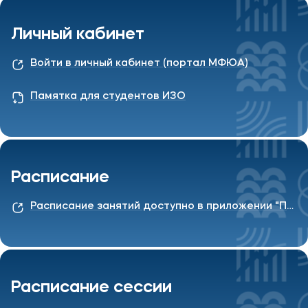
Контакты
Личный кабинет
Банковские реквизиты
Карьера
Войти в личный кабинет (портал МФЮА)
Памятка для студентов ИЗО
Приемная комиссия
+7 (495) 221-10-01
Расписание
+7 (800) 200-80-66
Расписание занятий доступно в приложении "Портал МФЮА"
Полезное
Об образовательной организации
Банковские реквизиты
Расписание сессии