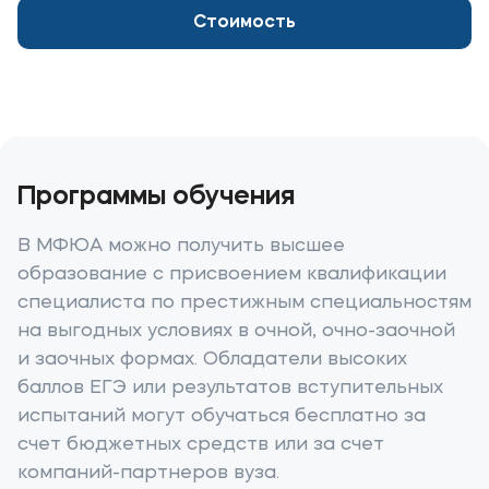
Контакты
Стоимость
Банковские реквизиты
Карьера
Программы обучения
Приемная комиссия
В МФЮА можно получить высшее
+7 (495) 221-10-01
образование с присвоением квалификации
+7 (800) 200-80-66
специалиста по престижным специальностям
на выгодных условиях в очной, очно-заочной
Полезное
и заочных формах. Обладатели высоких
баллов ЕГЭ или результатов вступительных
Об образовательной организации
испытаний могут обучаться бесплатно за
Банковские реквизиты
счет бюджетных средств или за счет
компаний-партнеров вуза.