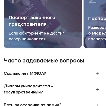
Паспорт законного
Паспор
представителя
Разворот
Если абитуриент не достиг
о владел
совершеннолетия
паспорт
Часто задаваемые вопросы
Сколько лет МФЮА?
В 1990 году при поддержке Правительства
Диплом университета –
Москвы и Ассоциации международного
образования была создана Московская
государственный?
финансово-юридическая академия. В 2010
МФЮА обладает бессрочной
лицензией
и
году приказом Федеральной службы по
Есть ли отсрочка от армии?
государственной
аккредитацией
, что
надзору в сфере образования и науки МФЮА