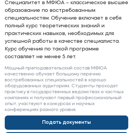
Специалитет в МФЮА – классическое высшее
Карьера
образование по востребованным
Аспирантура
специальностям. Обучение включает в себя
Институт дополнительного образования
полный курс теоретических знаний и
практических навыков, необходимых для
Уровни образования
успешной работы в качестве специалиста.
Курс обучения по такой программе
Среднее профессиональное образование
составляет не менее 5 лет.
Высшее образование в МФЮА
Мощный преподавательский состав МФЮА
Аспирантура
качественно обучает большому перечню
востребованных специальностей в хорошо
Дополнительное образование
оборудованных аудиториях. Студенты проходят
практику в государственных ведомствах и частных
компаниях и получают первый профессиональный
Медиа
опыт, участвуют в конкурсах и научных
конференциях разного уровня.
Объявления
Новости ВУЗа
Подать документы