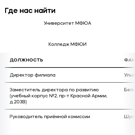
Мы в соцсетях
Где нас найти
Университет МФЮА
Подобрать программу
Колледж МФЮИ
ДОЛЖНОСТЬ
ФАМ
Директор филиала
Улья
Заместитель директора по развитию
Бел
(учебный корпус №2, пр-т Красной Армии,
д.203В)
Руководитель приёмной комиссии
Шус