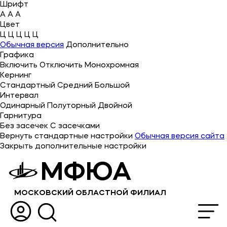
Шрифт
A
A
A
Цвет
Ц
Ц
Ц
Ц
Ц
Об университете
Обычная версия
Дополнительно
Графика
Лицензии и документы
Включить
Отключить
Монохромная
Сведения об образовательной организации
Кернинг
Стандартный
Средний
Большой
Поступающим
Интервал
Одинарный
Полуторный
Двойной
Музейно-выставочный центр МФЮА
Гарнитура
Без засечек
С засечками
Наука
Вернуть стандартные настройки
Обычная версия сайта
Закрыть дополнительные настройки
Абитуриентам
МФЮА
Студентам
МОСКОВСКИЙ ОБЛАСТНОЙ ФИЛИАЛ
Выпускникам