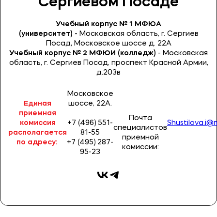
Сергиевом Посаде
Контакты
Учебный корпус № 1 МФЮА
Банковские реквизиты
(университет)
- Московская область, г. Сергиев
Карьера
Посад, Московское шоссе д. 22А
Учебный корпус № 2 МФЮИ (колледж)
- Московская
область, г. Сергиев Посад, проспект Красной Армии,
д.203в
Московское
Приемная комиссия
Единая
шоссе, 22А.
+7 (495) 221-10-01
приемная
Почта
комиссия
+7 (496) 551-
Shustilova.i@
специалистов
+7 (800) 200-80-66
располагается
81-55
приемной
по адресу:
+7 (495) 287-
комиссии:
95-23
Полезное
Об образовательной организации
Банковские реквизиты