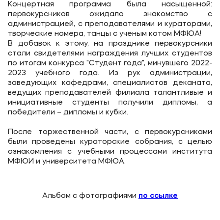
Карьера
Концертная программа была насыщенной:
первокурсников ожидало знакомство с
Аспирантура
администрацией, с преподавателями и кураторами,
творческие номера, танцы с ученым котом МФЮА!
Институт дополнительного образования
В добавок к этому, на празднике первокурсники
стали свидетелями награждения лучших студентов
по итогам конкурса "Студент года", минувшего 2022-
Уровни образования
2023 учебного года. Из рук администрации,
заведующих кафедрами, специалистов деканата,
Среднее профессиональное образование
ведущих преподавателей филиала талантливые и
Высшее образование в МФЮА
инициативные студенты получили дипломы, а
победители – дипломы и кубки.
Аспирантура
После торжественной части, с первокурсниками
Дополнительное образование
были проведены кураторские собрания, с целью
ознакомления с учебными процессами института
МФЮИ и университета МФЮА.
Медиа
Объявления
Альбом с фотографиями
по ссылке
Новости ВУЗа