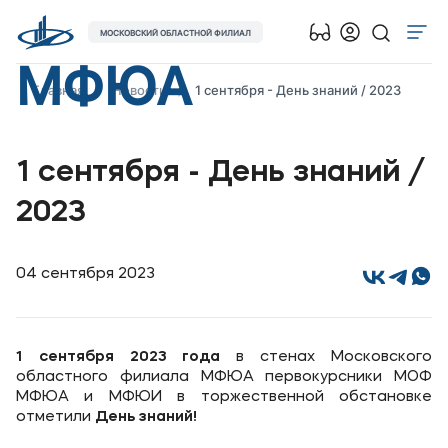
МОСКОВСКИЙ ОБЛАСТНОЙ ФИЛИАЛ
МФЮА
Об университете
Главная
Новости
1 сентября - День знаний / 2023
Лицензии и документы
Сведения об образовательной организации
1 сентября - День знаний /
Поступающим
2023
Музейно-выставочный центр МФЮА
Наука
04 сентября 2023
Абитуриентам
1 сентября 2023 года
в стенах Московского
Студентам
областного филиала МФЮА первокурсники МОФ
МФЮА и МФЮИ в торжественной обстановке
отметили
День знаний!
Выпускникам