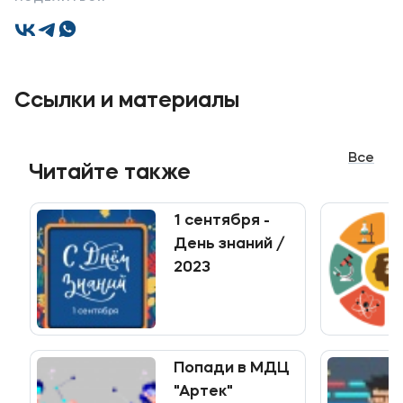
Контакты
Банковские реквизиты
Карьера
Ссылки и материалы
Все
Читайте также
Приемная комиссия
+7 (495) 221-10-01
1 сентября -
+7 (800) 200-80-66
День знаний /
2023
Полезное
Об образовательной организации
Банковские реквизиты
Попади в МДЦ
"Артек"