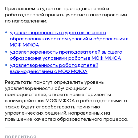
Карьера
Приглашаем студентов, преподавателей и
Аспирантура
работодателей принять участие в анкетировании
по направлениям:
Институт дополнительного образования
удовлетворенность студентов высшего
образования качеством условий и образования в
Уровни образования
МОФ МФЮА
удовлетворенность преподавателей высшего
Среднее профессиональное образование
образования условиями работы в МОФ МФЮА
Высшее образование в МФЮА
удовлетворенность работодателей
взаимодействием с МОФ МФЮА
Аспирантура
Результаты помогут определить уровень
Дополнительное образование
удовлетворенности обучающихся и
преподавателей, открыть новые горизонты
взаимодействия МОФ МФЮА с работодателями, а
Медиа
также будут способствовать принятию
управленческих решений, направленных на
Объявления
повышение качества образовательного процесса.
Новости ВУЗа
ПОДЕЛИТЬСЯ