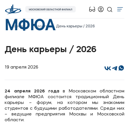
МОСКОВСКИЙ ОБЛАСТНОЙ ФИЛИАЛ
МФЮА
Об университете
Главная
Новости
День карьеры / 2026
Лицензии и документы
Сведения об образовательной организации
День карьеры / 2026
Поступающим
Музейно-выставочный центр МФЮА
19 апреля 2026
Наука
Абитуриентам
24 апреля 2026 года
в Московском областном
филиале МФЮА состоится традиционный День
карьеры – форум, на котором мы знакомим
Студентам
студентов с будущими работодателями. Среди них
– ведущие предприятия Москвы и Московской
области.
Выпускникам