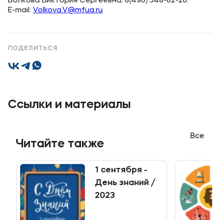
Волкова Виктория Сергеевна, 8(496) 548-82-26.
Контакты
E-mail:
Volkova.V@mfua.ru
Банковские реквизиты
Карьера
ПОДЕЛИТЬСЯ
Приемная комиссия
Ссылки и материалы
+7 (495) 221-10-01
+7 (800) 200-80-66
Все
Читайте также
Полезное
1 сентября -
Об образовательной организации
День знаний /
Банковские реквизиты
2023