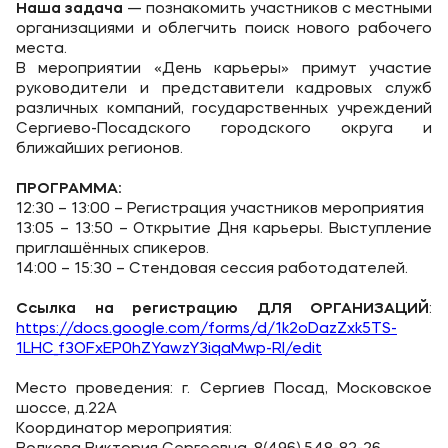
Карьера
Наша задача
— познакомить участников с местными
организациями и облегчить поиск нового рабочего
Аспирантура
места.
В мероприятии «День карьеры» примут участие
Институт дополнительного образования
руководители и представители кадровых служб
различных компаний, государственных учреждений
Сергиево-Посадского городского округа и
Уровни образования
ближайших регионов.
Среднее профессиональное образование
ПРОГРАММА:
Высшее образование в МФЮА
12:30 – 13:00 – Регистрация участников мероприятия
13:05 – 13:50 – Открытие Дня карьеры. Выступление
Аспирантура
приглашённых спикеров.
14:00 – 15:30 – Стендовая сессия работодателей.
Дополнительное образование
Ссылка на регистрацию ДЛЯ ОРГАНИЗАЦИЙ
:
https://docs.google.com/forms/d/1k2oDazZxk5TS-
Медиа
1LHC_f3OFxEP0hZYawzY3iqaMwp-RI/edit
Объявления
Место проведения: г. Сергиев Посад, Московское
Новости ВУЗа
шоссе, д.22А
Координатор мероприятия: