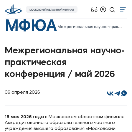
МОСКОВСКИЙ ОБЛАСТНОЙ ФИЛИАЛ
МФЮА
Об университете
Главная
Новости
Межрегиональная научно-практическая конференция / май 2026
Лицензии и документы
Сведения об образовательной организации
Межрегиональная научно-
Поступающим
практическая
Музейно-выставочный центр МФЮА
конференция / май 2026
Наука
Абитуриентам
06 апреля 2026
Студентам
15 мая 2026 года
в Московском областном филиале
Аккредитованного образовательного частного
Выпускникам
учреждения высшего образования «Московский