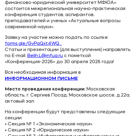
Карьера
финансово-юридический университет МФЮА»
состоится межрегиональная научно-практическая
Аспирантура
конференция студентов, аспирантов,
преподавателей и ученых «Актуальные вопросы
Институт дополнительного образования
современной науки».
Заявку на участие можно подать по ссылке:
Уровни образования
forms.gle/GvPaQxt4WQ...
Статьи и презентации (для выступления) направлять
Среднее профессиональное образование
по E-mail:
Belih.L@mfua.ru
с пометкой
«Конференция-2026» до 30 апреля 2026 года!
Высшее образование в МФЮА
Вся необходимая информация в
Аспирантура
ИНФОРМАЦИОННОМ ПИСЬМЕ
Дополнительное образование
Место проведения конференции:
Московская
область, г. Сергиев Посад, Московское шоссе, д.22а,
Медиа
актовый зал.
На конференции будут представлены следующие
Объявления
секции:
Новости ВУЗа
• Секция № 1 «Экономические науки»
• Секция № 2 «Юридические науки»