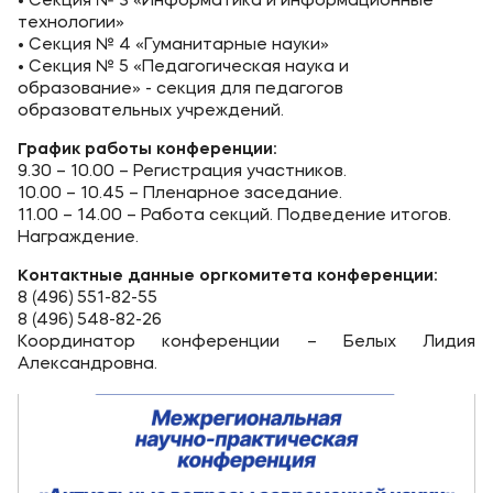
• Секция № 3 «Информатика и информационные
Контакты
технологии»
• Секция № 4 «Гуманитарные науки»
Банковские реквизиты
• Секция № 5 «Педагогическая наука и
образование» - секция для педагогов
Карьера
образовательных учреждений.
График работы конференции:
9.30 – 10.00 – Регистрация участников.
10.00 – 10.45 – Пленарное заседание.
Приемная комиссия
11.00 – 14.00 – Работа секций. Подведение итогов.
Награждение.
+7 (495) 221-10-01
Контактные данные оргкомитета конференции:
+7 (800) 200-80-66
8 (496) 551-82-55
8 (496) 548-82-26
Координатор конференции – Белых Лидия
Полезное
Александровна.
Об образовательной организации
Банковские реквизиты