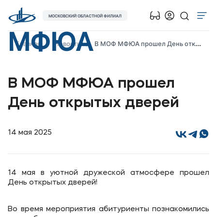
МОСКОВСКИЙ ОБЛАСТНОЙ ФИЛИАЛ
МФЮА
Об университете
Главная
Новости
В МОФ МФЮА прошел День открытых дверей
Лицензии и документы
Сведения об образовательной организации
В МОФ МФЮА прошел
Поступающим
День открытых дверей
Музейно-выставочный центр МФЮА
Наука
14 мая 2025
Абитуриентам
14 мая в уютной дружеской атмосфере прошел
Студентам
День открытых дверей!
Выпускникам
Во время мероприятия абитуриенты познакомились