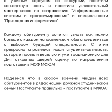
с учебным корпусом на экскурсии, посетили
Карьера
концертную часть и посетили увлекательный
Аспирантура
мастер-класс по направлению "Информационные
системы и программирование" и специальности
Институт дополнительного образования
"Прикладная информатика".
Уровни образования
Каждому абитуриенту хочется узнать как можно
больше о каждом направлении, чтобы определиться
Среднее профессиональное образование
с выбором будущей специальности. С этим
прекрасно справились наши студенты-активисты,
Высшее образование в МФЮА
которые провели веселую и уже традиционную для
Дня открытых дверей сценку по направлениям
Аспирантура
подготовки в МОФ МФЮА!
Дополнительное образование
Надеемся, что в скором времени увидим всех
Медиа
абитуриентов в рядах нашей дружной студенческой
семьи! Поступайте правильно – поступайте в МФЮА!
Объявления
Новости ВУЗа