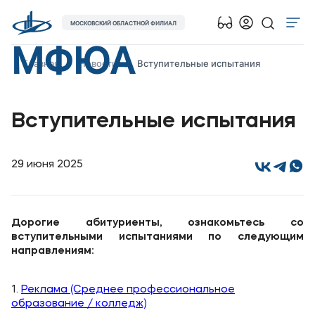
МОСКОВСКИЙ ОБЛАСТНОЙ ФИЛИАЛ
МФЮА
Об университете
Главная
Новости
Вступительные испытания
Лицензии и документы
Сведения об образовательной организации
Вступительные испытания
Поступающим
Музейно-выставочный центр МФЮА
29 июня 2025
Наука
Абитуриентам
Дорогие абитуриенты, ознакомьтесь со
вступительными испытаниями по следующим
направлениям:
Студентам
1.
Реклама (Среднее профессиональное
Выпускникам
образование / колледж)