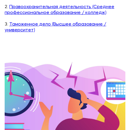
Карьера
2.
Правоохранительная деятельность (Среднее
Аспирантура
профессиональное образование / колледж)
Институт дополнительного образования
3.
Таможенное дело (Высшее образование /
университет)
Уровни образования
Среднее профессиональное образование
Высшее образование в МФЮА
Аспирантура
Дополнительное образование
Медиа
Объявления
Новости ВУЗа