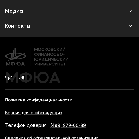
Наука
Аспирантура
Среднее профессиональное образование
Медиа
Институт дополнительного образования
Высшее образование в МФЮА
Объявления
Контакты
Аспирантура
Новости ВУЗа
Банковские реквизиты
Дополнительное образование
Карьера
МФЮА
Политика конфиденциальности
Версия для слабовидящих
(499) 979-00-89
Телефон доверия
Сведения об образовательной организации