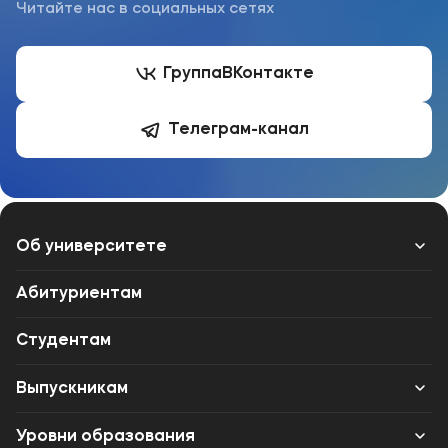
Читайте нас в социальных сетях
Группа
ВКонтакте
Телеграм-канал
Об университете
Лицензии и документы
Абитуриентам
Сведения об образовательной организации
Студентам
Поступающим
Выпускникам
Музейно-выставочный центр МФЮА
Карьера
Уровни образования